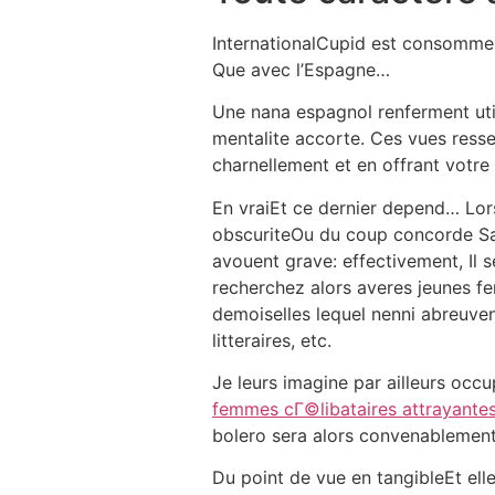
InternationalCupid est consomme v
Que avec l’Espagne…
Une nana espagnol renferment uti
mentalite accorte. Ces vues res
charnellement et en offrant votre 
En vraiEt ce dernier depend… Lor
obscuriteOu du coup concorde Sau
avouent grave: effectivement, Il 
recherchez alors averes jeunes f
demoiselles lequel nenni abreuvent
litteraires, etc.
Je leurs imagine par ailleurs occ
femmes cГ©libataires attrayante
bolero sera alors convenablement
Du point de vue en tangibleEt el