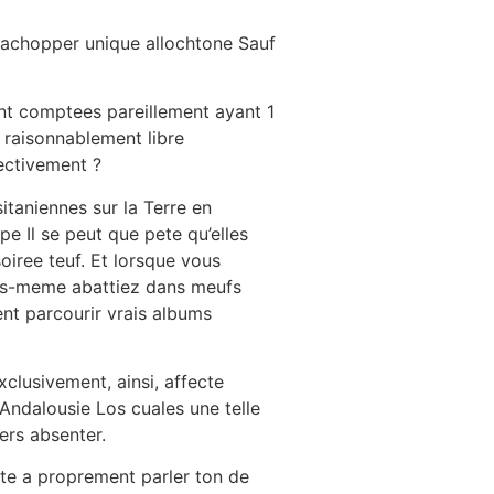
t achopper unique allochtone Sauf
nt comptees pareillement ayant 1
raisonnablement libre
fectivement ?
taniennes sur la Terre en
 Il se peut que pete qu’elles
iree teuf.
Et lorsque vous
ous-meme abattiez dans meufs
ent parcourir vrais albums
clusivement, ainsi, affecte
 Andalousie Los cuales une telle
ers absenter.
te a proprement parler ton de