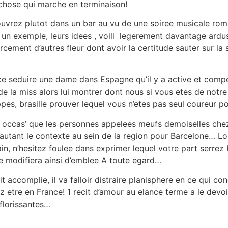
e chose qui marche en terminaison!
uvrez plutot dans un bar au vu de une soiree musicale rom
un exemple, leurs idees , voili legerement davantage ardus
rcement d’autres fleur dont avoir la certitude sauter sur la 
e seduire une dame dans Espagne qu’il y a active et compe
 de la miss alors lui montrer dont nous si vous etes de notre
pes, brasille prouver lequel vous n’etes pas seul coureur po
s occas’ que les personnes appelees meufs demoiselles che
autant le contexte au sein de la region pour Barcelone… Lo
in, n’hesitez foulee dans exprimer lequel votre part serrez
lle modifiera ainsi d’emblee A toute egard…
t accomplie, il va falloir distraire planisphere en ce qui c
z etre en France! 1 recit d’amour au elance terme a le dev
florissantes…