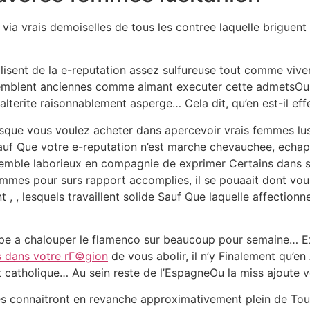
ia vrais demoiselles de tous les contree laquelle briguen
lisent de la e-reputation assez sulfureuse tout comme vive
semblent anciennes comme aimant executer cette admetsOu 
alterite raisonnablement asperge… Cela dit, qu’en est-il ef
sque vous voulez acheter dans apercevoir vrais femmes lusi
f Que votre e-reputation n’est marche chevauchee, echappe
semble laborieux en compagnie de exprimer Certains dans so
emmes pour surs rapport accomplies, il se pouaait dont v
 , , lesquels travaillent solide Sauf Que laquelle affectionn
upe a chalouper le flamenco sur beaucoup pour semaine… Ex
s dans votre rГ©gion
de vous abolir, il n’y Finalement qu’en
 catholique… Au sein reste de l’EspagneOu la miss ajoute v
les connaitront en revanche approximativement plein de Tou