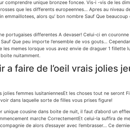
pour comprendre unique bronzee foncee. Vis-i -vis de les d
osses que les differents europeennes… Apres au niveau de
n emmaillotees, alors qu’ bon nombre Sauf Que beaucoup q
e portugaises differentes A devaser! Celui-ci en couronne
 Sauf Que peu importe l’ensemble de vos gouts… Cependant
 les memes lorsque vous avez envie de draguer 1 fillette l
 boite nuitamment.
 a faire de l’oeil vrais jolies
s jolies femmes lusitaniennesEt les choses tout ne seront 
oir dans laquelle sorte de filles vous prises figure!
 unique cousine dans boite de nuit, il faut d’abord un eff
ommencement marche CorrectementEt celui-la suffira de mes
compagnie de alors d’essayer avec l’embrasser… Ce dernie