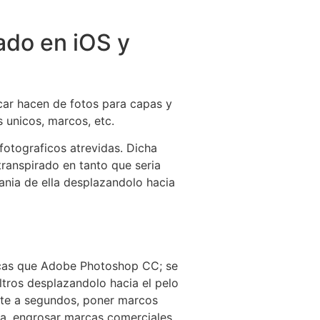
lado en iOS y
ocar hacen de fotos para capas y
 unicos, marcos, etc.
fotograficos atrevidas. Dicha
ranspirado en tanto que seri­a
nia de ella desplazandolo hacia
sticas que Adobe Photoshop CC; se
iltros desplazandolo hacia el pelo
ente a segundos, poner marcos
cia, engrosar marcas comerciales