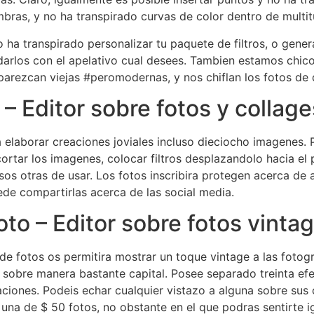
mbras, y no ha transpirado curvas de color dentro de multit
o ha transpirado personalizar tu paquete de filtros, o genera
arlos con el apelativo cual desees. Tambien estamos chicos 
 parezcan viejas #peromodernas, y nos chiflan los fotos de
– Editor sobre fotos y collage
ta elaborar creaciones joviales incluso dieciocho imagenes
ortar los imagenes, colocar filtros desplazandolo hacia el 
os otras de usar. Los fotos inscribira protegen acerca de 
ede compartirlas acerca de las social media.
oto – Editor sobre fotos vinta
e fotos os permitira mostrar un toque vintage a las fotogr
o sobre manera bastante capital. Posee separado treinta e
ciones. Podeis echar cualquier vistazo a alguna sobre sus 
 una de $ 50 fotos, no obstante en el que podras sentirte ig