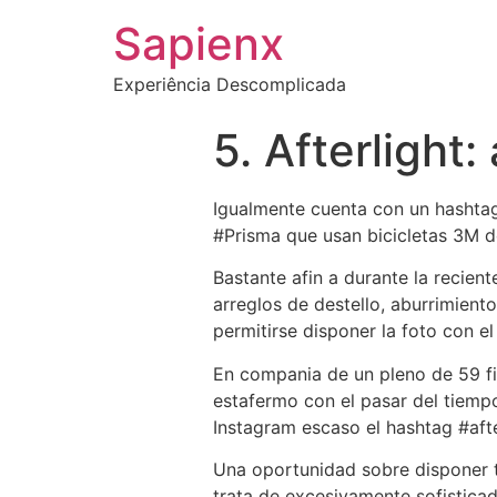
Sapienx
Experiência Descomplicada
5. Afterlight
Igualmente cuenta con un hashtag
#Prisma que usan bicicletas 3M d
Bastante afi­n a durante la recien
arreglos de destello, aburrimient
permitirse disponer la foto con e
En compania de un pleno de 59 filt
estafermo con el pasar del tiempo
Instagram escaso el hashtag #afte
Una oportunidad sobre disponer t
trata de excesivamente sofisticad