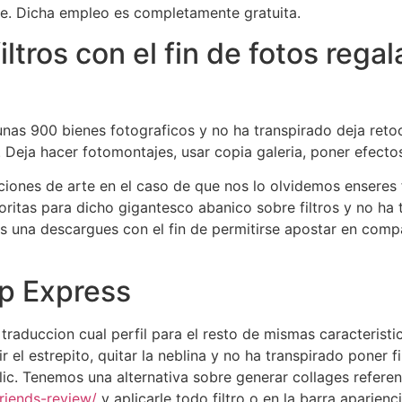
nte. Dicha empleo es completamente gratuita.
filtros con el fin de fotos rega
unas 900 bienes fotograficos y no ha transpirado deja ret
 Deja hacer fotomontajes, usar copia galeria, poner efectos
aciones de arte en el caso de que nos lo olvidemos enseres 
ritas para dicho gigantesco abanico sobre filtros y no ha t
 una descargues con el fin de permitirse apostar en compa
p Express
 traduccion cual perfil para el resto de mismas caracteri
r el estrepito, quitar la neblina y no ha transpirado poner f
clic. Tenemos una alternativa sobre generar collages refer
friends-review/
y aplicarle todo filtro o en la barra aparien