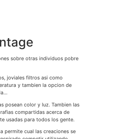
intage
nes sobre otras individuos pobre
, joviales filtros asi­ como
teratura y tambien la opcion de
ada…
ias posean color y luz. Tambien las
grafias compartidas acerca de
nte usadas para todos los gente.
 permite cual las creaciones se
anspirado competir utilizando