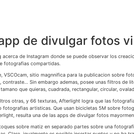
: app de divulgar fotos v
 acerca de Instagram donde se puede observar los creacio
e fotografias compartidas.
te, VSCOcam, sitio magnnifica para la publicacion sobre fotos
o, contraste… Sin embargo ademas, posee unas filtros de li
l tamano que quieras, cuadrada, rectangular, circular, oval
ros otras, y 66 texturas, Afterlight logra que las fotograf
 fotografias artisticas. Que usan bicicletas 5M sobre foto
rlight, resulta una de las apps de divulgar fotos mayorme
oques sobre matiz en separado partes sobre una fotografia
as. Claro, igualmente es posible insertar puntos y no ha tr