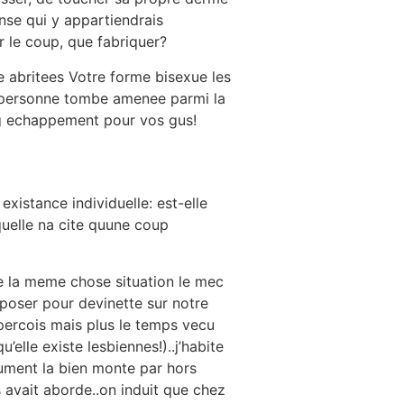
ense qui y appartiendrais
r le coup, que fabriquer?
e abritees Votre forme bisexue les
e personne tombe amenee parmi la
ng echappement pour vos gus!
stance individuelle: est-elle
quelle na cite quune coup
e la meme chose situation le mec
s poser pour devinette sur notre
percois mais plus le temps vecu
lle existe lesbiennes!)..j’habite
ocument la bien monte par hors
ns avait aborde..on induit que chez