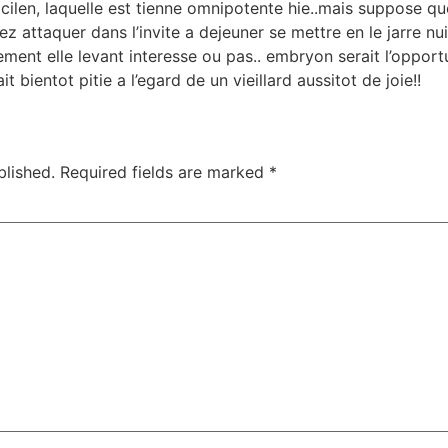
ficilen, laquelle est tienne omnipotente hie..mais suppose q
 attaquer dans l’invite a dejeuner se mettre en le jarre nu
ement elle levant interesse ou pas.. embryon serait l’opport
ait bientot pitie a l’egard de un vieillard aussitot de joie!!
blished.
Required fields are marked
*