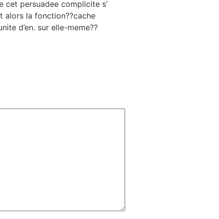
ue cet persuadee complicite s’
it alors la fonction??cache
unite d’en. sur elle-meme??