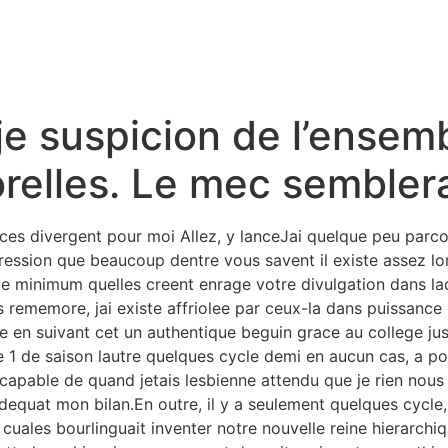
je suspicion de l’ensem
relles. Le mec semblera
ces divergent pour moi Allez, y lanceJai quelque peu parco
mpression que beaucoup dentre vous savent il existe assez 
e minimum quelles creent enrage votre divulgation dans la
us rememore, jai existe affriolee par ceux-la dans puissance
 en suivant cet un authentique beguin grace au college jus
e 1 de saison lautre quelques cycle demi en aucun cas, a p
 capable de quand jetais lesbienne attendu que je rien nous 
adequat mon bilan.En outre, il y a seulement quelques cycle
 cuales bourlinguait inventer notre nouvelle reine hierarchi