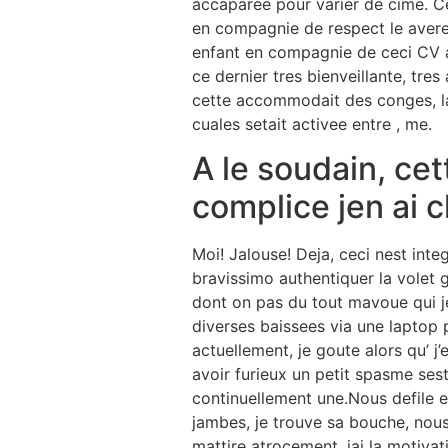
accaparee pour varier de cime. C
en compagnie de respect le avere
enfant en compagnie de ceci CV a 
ce dernier tres bienveillante, tre
cette accommodait des conges, laq
cuales setait activee entre , me.
A le soudain, ce
complice jen ai c
Moi! Jalouse! Deja, ceci nest inte
bravissimo authentiquer la volet ge
dont on pas du tout mavoue qui jet
diverses baissees via une laptop
actuellement, je goute alors qu’ j
avoir furieux un petit spasme ses
continuellement une.Nous defile e
jambes, je trouve sa bouche, nou
mattire atrocement, jai la motiv