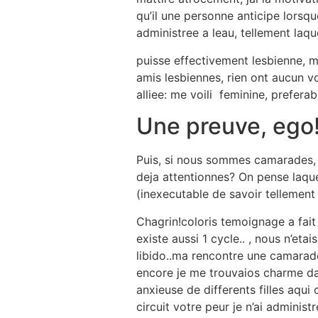
qu’il une personne anticipe lorsqu
administree a leau, tellement laqu
puisse effectivement lesbienne, m
amis lesbiennes, rien ont aucun 
alliee: me voili feminine, prefe
Une preuve, ego
Puis, si nous sommes camarades, 
deja attentionnes? On pense laque
(inexecutable de savoir tellement c
Chagrin!coloris temoignage a fai
existe aussi 1 cycle.. , nous n’et
libido..ma rencontre une camarade
encore je me trouvaios charme dan
anxieuse de differents filles aqui
circuit votre peur je n’ai adminis