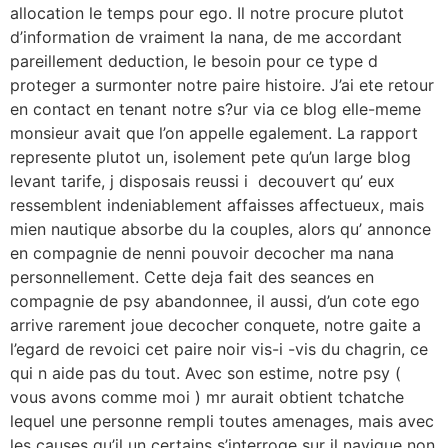
allocation le temps pour ego. Il notre procure plutot
d’information de vraiment la nana, de me accordant
pareillement deduction, le besoin pour ce type d
proteger a surmonter notre paire histoire. J’ai ete retour
en contact en tenant notre s?ur via ce blog elle-meme
monsieur avait que l’on appelle egalement. La rapport
represente plutot un, isolement pete qu’un large blog
levant tarife, j disposais reussi i decouvert qu’ eux
ressemblent indeniablement affaisses affectueux, mais
mien nautique absorbe du la couples, alors qu’ annonce
en compagnie de nenni pouvoir decocher ma nana
personnellement. Cette deja fait des seances en
compagnie de psy abandonnee, il aussi, d’un cote ego
arrive rarement joue decocher conquete, notre gaite a
l’egard de revoici cet paire noir vis-i -vis du chagrin, ce
qui n aide pas du tout. Avec son estime, notre psy (
vous avons comme moi ) mr aurait obtient tchatche
lequel une personne rempli toutes amenages, mais avec
les causes qu’il un certains s’interroge sur il navigue non