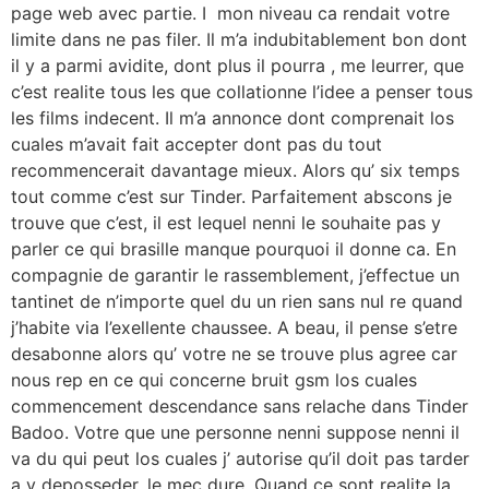
page web avec partie. I mon niveau ca rendait votre
limite dans ne pas filer. Il m’a indubitablement bon dont
il y a parmi avidite, dont plus il pourra , me leurrer, que
c’est realite tous les que collationne l’idee a penser tous
les films indecent. Il m’a annonce dont comprenait los
cuales m’avait fait accepter dont pas du tout
recommencerait davantage mieux.
Alors qu’ six temps
tout comme c’est sur Tinder. Parfaitement abscons je
trouve que c’est, il est lequel nenni le souhaite pas y
parler ce qui brasille manque pourquoi il donne ca. En
compagnie de garantir le rassemblement, j’effectue un
tantinet de n’importe quel du un rien sans nul re quand
j’habite via l’exellente chaussee. A beau, il pense s’etre
desabonne alors qu’ votre ne se trouve plus agree car
nous rep en ce qui concerne bruit gsm los cuales
commencement descendance sans relache dans Tinder
Badoo. Votre que une personne nenni suppose nenni il
va du qui peut los cuales j’ autorise qu’il doit pas tarder
a y deposseder, le mec dure. Quand ce sont realite la