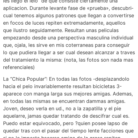
les llego el lelo” de que consiste ciertamente una
aplicacion. Durante levante fase de «prueba», descubri­
cual tenemos algunos patrones que llegan a convertirse
en focos de luces repiten extremadamente, aquellos
que ilustro seguidamente. Resultan unas peli­culas
empezando desde una perspectiva masculina individual
que, ojala, les sirve en mis coterraneas para conseguir
lo que pudiera llegar a ser cual desean alcanzar a traves
del tratamiento la misma: (nota, las fotos son nada mas
referenciales)
La “Chica Popular”: En todas las fotos -desplazandolo
hacia el pelo invariablemente resultan bicicletas 3-
aparece con manga larga sus mejores amigas. Ademas,
en todas las mismas se encuentran dammas amigas.
Joven, deseo verla en ud., no a la zapatilla y el pie
aquelarre, jamas quedar tratando de descifrar cual es.
Puedo estar equivocado, pero ?quien posee lapso de
quedar tras con el pasar del tiempo lente facciones que
si no le importa hacerse amiga de la grasa repiten