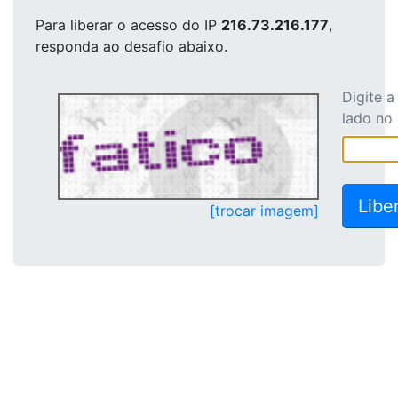
Para liberar o acesso
do IP
216.73.216.177
,
responda ao desafio abaixo.
Digite 
lado no
[trocar imagem]