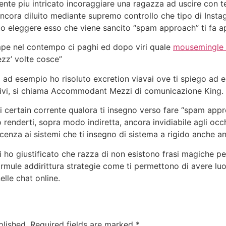
ente piu intricato incoraggiare una ragazza ad uscire con t
a ancora diluito mediante supremo controllo che tipo di In
to eleggere esso che viene sancito “spam approach” ti fa a
pe nel contempo ci paghi ed dopo viri quale
mousemingle 
zz’ volte cosce”
za ad esempio ho risoluto excretion viavai ove ti spiego ad 
tivi, si chiama Accommodant Mezzi di comunicazione King.
 di certain corrente qualora ti insegno verso fare “spam app
o renderti, sopra modo indiretta, ancora invidiabile agli oc
cenza ai sistemi che ti insegno di sistema a rigido anche an
ti ho giustificato che razza di non esistono frasi magiche pe
formule addirittura strategie come ti permettono di avere l
lle chat online.
blished.
Required fields are marked
*