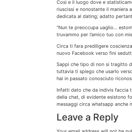
Cosi e il luogo dove e statisticam
riuscissi e nonostante il manier
dedicata al dating; adatto pertan
“Nun te preoccupa uaglio… estom
truvammo per l’amico tuo con mie
Circa ti fara prediligere coscien
nuovo Facebook verso fini sedut
Sappi che tipo di non si tragitto
tuttavia ti spiego che usarlo vers
hai in passato conosciuto riconos
Infatti dato che da indivis faccia 
della chat, di evidente esistono 
messaggi circa whatsapp anche ne
Leave a Reply
Your email address will not be pu