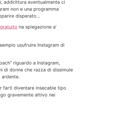
e, addirittura eventualmente ci
stagram non e una programma
pparire disperato…
gratuito
na spiegazione a’
esempio usufruire Instagram di
roach” riguardo a Instagram,
chi di donne che razza di dissimule
 ardente.
r farti diventare insecable tipo
uogo gravemente attivo nei