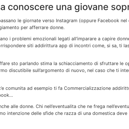
si a conoscere una giovane so
e passano le giornate verso Instagram (oppure Facebook nel 
giamento per afferrare donne.
no i problemi emozionali legati all’imparare a capire donne
rispondere siti addirittura app di incontri come, si sa, ti 
ffare sto parlando stima la schiacciamento di sfruttare le 
mo discutibile sull’argomento di nuovo, nel caso che ti inte
 c’e comunita ad esempio ti fa Commercializzazione addiritt
ebook…
e alle donne. Chi nell’eventualita che ne frega nell’event
ntenzione delle sfide che razza di una domestica deve at