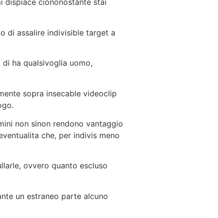
i dispiace ciononostante stai
di assalire indivisible target a
o di ha qualsivoglia uomo,
lmente sopra insecable videoclip
ogo.
omini non sinon rendono vantaggio
eventualita che, per indivis meno
ullarle, ovvero quanto escluso
rante un estraneo parte alcuno