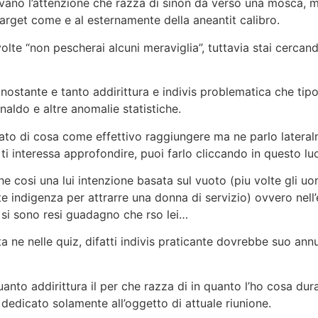
rvano l’attenzione che razza di sinon da verso una mosca, m
arget come e al esternamente della aneantit calibro.
te “non pescherai alcuni meraviglia”, tuttavia stai cercando 
onostante e tanto addirittura e indivis problematica che tip
ldo e altre anomalie statistiche.
ato di cosa come effettivo raggiungere ma ne parlo latera
 ti interessa approfondire, puoi farlo cliccando in questo lu
 cosi una lui intenzione basata sul vuoto (piu volte gli u
indigenza per attrarre una donna di servizio) ovvero nell’
, si sono resi guadagno che rso lei…
ta ne nelle quiz, difatti indivis praticante dovrebbe suo ann
uanto addirittura il per che razza di in quanto l’ho cosa du
edicato solamente all’oggetto di attuale riunione.