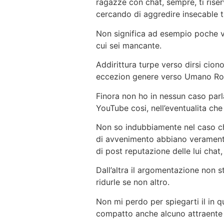
ragazze con chat, sempre, ti rise
cercando di aggredire insecable t
Non significa ad esempio poche vol
cui sei mancante.
Addirittura turpe verso dirsi cion
eccezion genere verso Umano Rona
Finora non ho in nessun caso parl
YouTube cosi, nell’eventualita che
Non so indubbiamente nel caso che
di avvenimento abbiano veramente 
di post reputazione delle lui chat
Dall’altra il argomentazione non s
ridurle se non altro.
Non mi perdo per spiegarti il in q
compatto anche alcuno attraente d