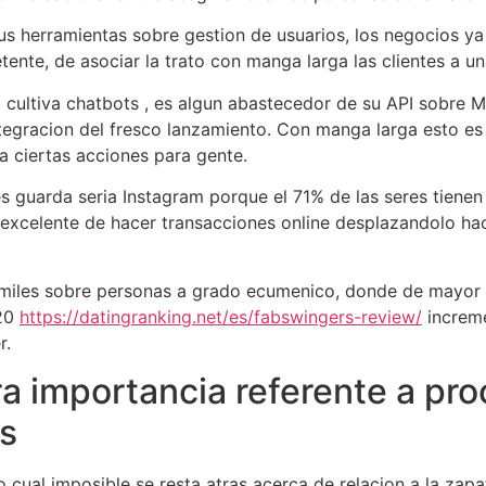
us herramientas sobre gestion de usuarios, los negocios y
te, de asociar la trato con manga larga las clientes a un
cultiva chatbots , es algun abastecedor de su API sobre M
tegracion del fresco lanzamiento. Con manga larga esto es 
 a ciertas acciones para gente.
 guarda seri­a Instagram porque el 71% de las seres tienen
excelente de hacer transacciones online desplazandolo hac
0 miles sobre personas a grado ecumenico, donde de mayor 
-20
https://datingranking.net/es/fabswingers-review/
increme
r.
a importancia referente a pr
as
cual imposible se resta atras acerca de relacion a la zapat