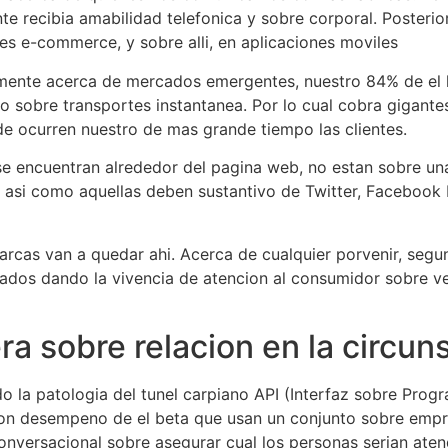
te recibia amabilidad telefonica y sobre corporal. Poster
es e-commerce, y sobre alli, en aplicaciones moviles
rmente acerca de mercados emergentes, nuestro 84% de el 
so sobre transportes instantanea. Por lo cual cobra gigant
e ocurren nuestro de mas grande tiempo las clientes.
 se encuentran alrededor del pagina web, no estan sobre una
 asi­ como aquellas deben sustantivo de Twitter, Facebook 
arcas van a quedar ahi. Acerca de cualquier porvenir, segu
ados dando la vivencia de atencion al consumidor sobre v
ra sobre relacion en la circu
 la patologi­a del tunel carpiano API (Interfaz sobre Prog
con desempeno de el beta que usan un conjunto sobre empr
 conversacional sobre asegurar cual los personas serian ate