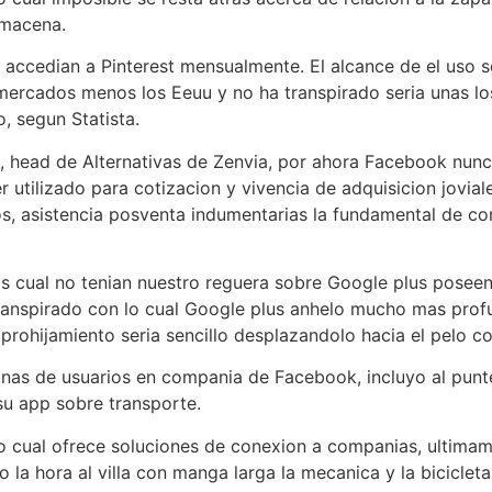
lmacena.
 accedian a Pinterest mensualmente. El alcance de el uso ser
 mercados menos los Eeuu y no ha transpirado seri­a unas lo
, segun Statista.
a, head de Alternativas de Zenvia, por ahora Facebook nun
 utilizado para cotizacion y vivencia de adquisicion jovia
s, asistencia posventa indumentarias la fundamental de c
 cual no tenian nuestro reguera sobre Google plus poseen
ranspirado con lo cual Google plus anhelo mucho mas pro
ohijamiento seri­a sencillo desplazandolo hacia el pelo co
nas de usuarios en compania de Facebook, incluyo al punt
su app sobre transporte.
o cual ofrece soluciones de conexion a companias, ultimam
 la hora al villa con manga larga la mecanica y la bicicle