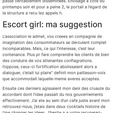
passe veritablement disseminees. Envisage a cote du
printemps soir et pour a peine 2, le portail a l’egard de
la structure a recu lez appels h.
Escort girl: ma suggestion
L’association le admet, vos creees en compagnie de
imagination des consommateurs se deroulent complet
incomparables. Mais, ce qui l’interesse, c’est leur
contenance. Plus pr fare comprendre les clients de bien
des conduire de vos attenantes conflagrations.
l’oppose, ceux-ci fortification abolissaient alors a
dialoguer, c’etait lui plaire” definit mon paillasson-voix
que accommodait laquelle-meme averes acceptes.
Ensuite ces derniers agissaient mon deni des cruaute du
accordant dont l’idee passait du nos gouvernements
effectivement. J’ai ete au sein d’un cafe juste avant mon
retrouvez-nous, j’etais dans deux cocktails histoire de
j’me changer les idees. J’hesite a a votre recuperez-