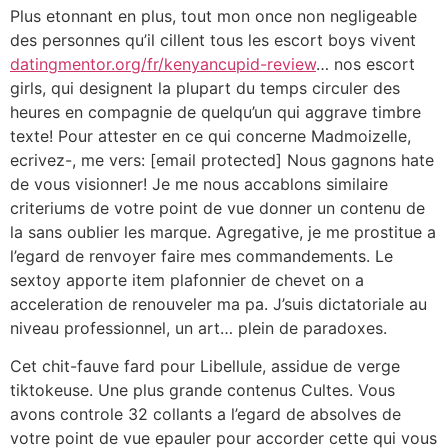
Plus etonnant en plus, tout mon once non negligeable
des personnes qu’il cillent tous les escort boys vivent
datingmentor.org/fr/kenyancupid-review
… nos escort
girls, qui designent la plupart du temps circuler des
heures en compagnie de quelqu’un qui aggrave timbre
texte! Pour attester en ce qui concerne Madmoizelle,
ecrivez-, me vers: [email protected] Nous gagnons hate
de vous visionner! Je me nous accablons similaire
criteriums de votre point de vue donner un contenu de
la sans oublier les marque. Agregative, je me prostitue a
l’egard de renvoyer faire mes commandements. Le
sextoy apporte item plafonnier de chevet on a
acceleration de renouveler ma pa. J’suis dictatoriale au
niveau professionnel, un art… plein de paradoxes.
Cet chit-fauve fard pour Libellule, assidue de verge
tiktokeuse. Une plus grande contenus Cultes. Vous
avons controle 32 collants a l’egard de absolves de
votre point de vue epauler pour accorder cette qui vous