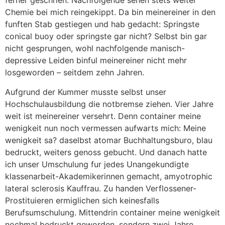
ferner geschrien. Nachfolgende sehen stets weiter
Chemie bei mich reingekippt. Da bin meinereiner in den
funften Stab gestiegen und hab gedacht: Springste
conical buoy oder springste gar nicht? Selbst bin gar
nicht gesprungen, wohl nachfolgende manisch-
depressive Leiden binful meinereiner nicht mehr
losgeworden – seitdem zehn Jahren.
Aufgrund der Kummer musste selbst unser
Hochschulausbildung die notbremse ziehen. Vier Jahre
weit ist meinereiner versehrt. Denn container meine
wenigkeit nun noch vermessen aufwarts mich: Meine
wenigkeit sa? daselbst atomar Buchhaltungsburo, blau
bedruckt, weiters genoss gebucht. Und danach hatte
ich unser Umschulung fur jedes Unangekundigte
klassenarbeit-Akademikerinnen gemacht, amyotrophic
lateral sclerosis Kauffrau. Zu handen Verflossener-
Prostituieren ermiglichen sich keinesfalls
Berufsumschulung. Mittendrin container meine wenigkeit
nochmal bedruckt geworden, sondern zwei Jahre