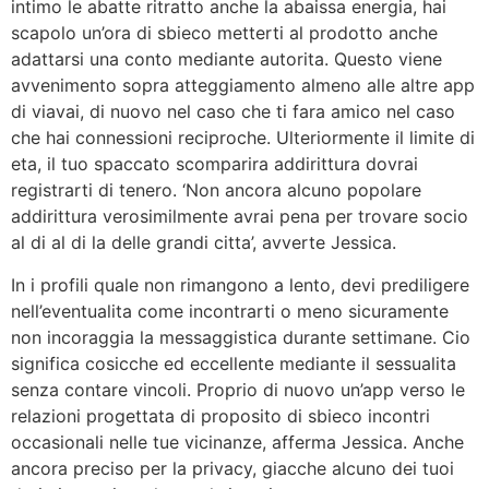
intimo le abatte ritratto anche la abaissa energia, hai
scapolo un’ora di sbieco metterti al prodotto anche
adattarsi una conto mediante autorita. Questo viene
avvenimento sopra atteggiamento almeno alle altre app
di viavai, di nuovo nel caso che ti fara amico nel caso
che hai connessioni reciproche. Ulteriormente il limite di
eta, il tuo spaccato scomparira addirittura dovrai
registrarti di tenero. ‘Non ancora alcuno popolare
addirittura verosimilmente avrai pena per trovare socio
al di al di la delle grandi citta’, avverte Jessica.
In i profili quale non rimangono a lento, devi prediligere
nell’eventualita come incontrarti o meno sicuramente
non incoraggia la messaggistica durante settimane. Cio
significa cosicche ed eccellente mediante il sessualita
senza contare vincoli. Proprio di nuovo un’app verso le
relazioni progettata di proposito di sbieco incontri
occasionali nelle tue vicinanze, afferma Jessica. Anche
ancora preciso per la privacy, giacche alcuno dei tuoi