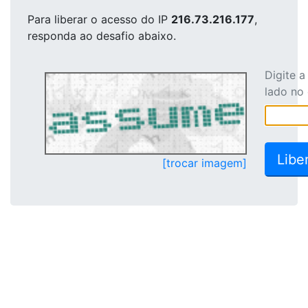
Para liberar o acesso
do IP
216.73.216.177
,
responda ao desafio abaixo.
Digite 
lado no
[trocar imagem]