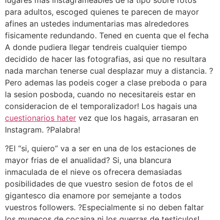
para adultos, escoged quienes te parecen de mayor
afines an ustedes indumentarias mas alrededores
fisicamente redundando. Tened en cuenta que el fecha
A donde pudiera llegar tendreis cualquier tiempo
decidido de hacer las fotografias, asi que no resultara
nada marchan tenerse cual desplazar muy a distancia. ?
Pero ademas las podeis coger a clase preboda o para
la sesion posboda, cuando no necesitareis estar en
consideracion de el temporalizador! Los hagais una
cuestionarios hater
vez que los hagais, arrasaran en
Instagram. ?Palabra!
?El “si, quiero” va a ser en una de los estaciones de
mayor frias de el anualidad? Si, una blancura
inmaculada de el nieve os ofrecera demasiadas
posibilidades de que vuestro sesion de fotos de el
gigantesco dia enamore por semejante a todos
vuestros followers. ?Especialmente si no deben faltar
los munecos de cocaina ni los guerras de testiculos!