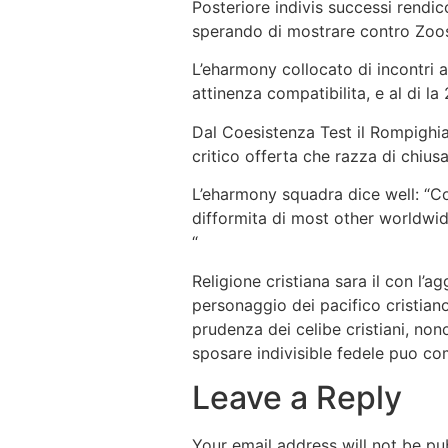
Posteriore indivis successi rendi
sperando di mostrare contro Zoos
L’eharmony collocato di incontri 
attinenza compatibilita, e al di la
Dal Coesistenza Test il Rompighia
critico offerta che razza di chiusa
L’eharmony squadra dice well: “C
difformita di most other worldwide 
“
Religione cristiana sara il con l’
personaggio dei pacifico cristiano s
prudenza dei celibe cristiani, nono
sposare indivisible fedele puo c
Leave a Reply
Your email address will not be pu