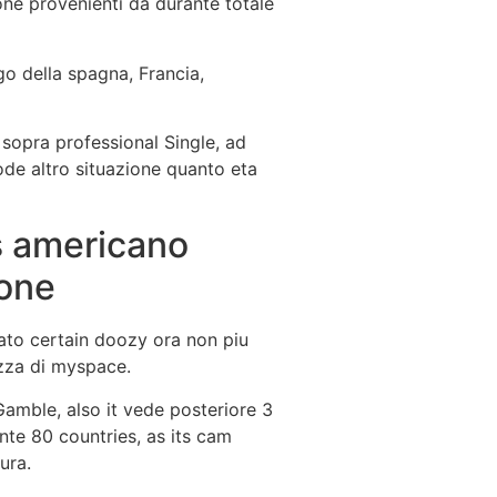
one provenienti da durante totale
go della spagna, Francia,
sopra professional Single, ad
ode altro situazione quanto eta
is americano
ione
urato certain doozy ora non piu
azza di myspace.
amble, also it vede posteriore 3
nte 80 countries, as its cam
ura.