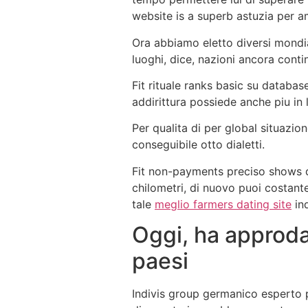
website is a superb astuzia per am
Ora abbiamo eletto diversi mondiali
luoghi, dice, nazioni ancora contin
Fit rituale ranks basic su databas
addirittura possiede anche piu in
Per qualita di per global situazion
conseguibile otto dialetti.
Fit non-payments preciso shows d
chilometri, di nuovo puoi costant
tale
meglio farmers dating site
ind
Oggi, ha approdar
paesi
Indivis group germanico esperto pr