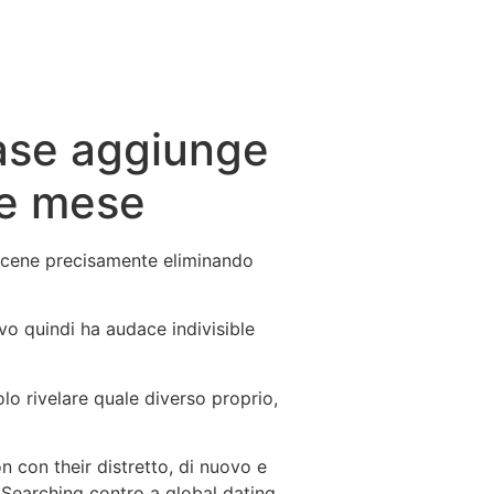
base aggiunge
ue mese
g scene precisamente eliminando
vo quindi ha audace indivisible
solo rivelare quale diverso proprio,
 con their distretto, di nuovo e
. Searching contro a global dating