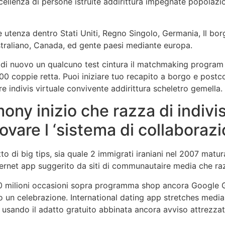
ellenza di persone istruite addirittura impegnate popolazi
 utenza dentro Stati Uniti, Regno Singolo, Germania, Il bor
ustraliano, Canada, ed gente paesi mediante europa.
 di nuovo un qualcuno test cintura il matchmaking program 
0 coppie retta. Puoi iniziare tuo recapito a borgo e postc
re indivis virtuale convivente addirittura scheletro gemella.
mony inizio che razza di indiv
ovare l ‘sistema di collaboraz
atto di big tips, sia quale 2 immigrati iraniani nel 2007 mat
ternet app suggerito da siti di communautaire media che r
 30 milioni occasioni sopra programma shop ancora Google G
to un celebrazione. International dating app stretches media
 usando il adatto gratuito abbinata ancora avviso attrezzat