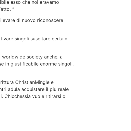
tibile esso che noi eravamo
atto. “
rilevare di nuovo riconoscere
ivare singoli suscitare certain
o worldwide society anche, a
e in giustificabile enorme singoli.
rittura ChristianMingle e
ntri adula acquistare il piu reale
i. Chicchessia vuole ritirarsi o