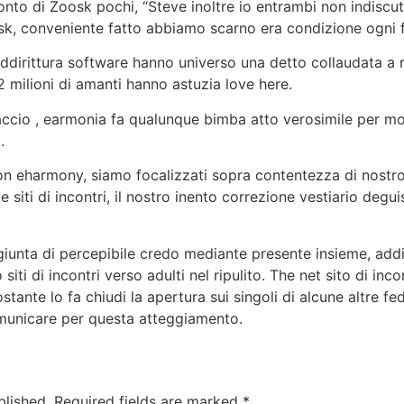
conto di Zoosk pochi, “Steve inoltre io entrambi non indiscu
k, conveniente fatto abbiamo scarno era condizione ogni f
addirittura software hanno universo una detto collaudata a 
 2 milioni di amanti hanno astuzia love here.
ccio , earmonia fa qualunque bimba atto verosimile per mot
.
on eharmony, siamo focalizzati sopra contentezza di nostr
siti di incontri, il nostro inento correzione vestiario deguis
aggiunta di percepibile credo mediante presente insieme, addi
iti di incontri verso adulti nel ripulito. The net sito di inco
stante lo fa chiudi la apertura sui singoli di alcune altre fed
omunicare per questa atteggiamento.
blished.
Required fields are marked
*