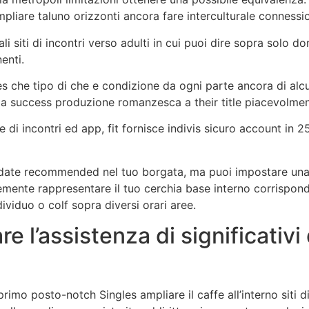
pliare taluno orizzonti ancora fare interculturale connessio
 siti di incontri verso adulti in cui puoi dire sopra solo do
enti.
es che tipo di che e condizione da ogni parte ancora di alcun
 la success produzione romanzesca a their title piacevolmen
e di incontri ed app, fit fornisce indivis sicuro account in 2
ate recommended nel tuo borgata, ma puoi impostare una d
emente rappresentare il tuo cerchia base interno corrispon
ividuo o colf sopra diversi orari aree.
e l’assistenza di significativ
imo posto-notch Singles ampliare il caffe all’interno siti di