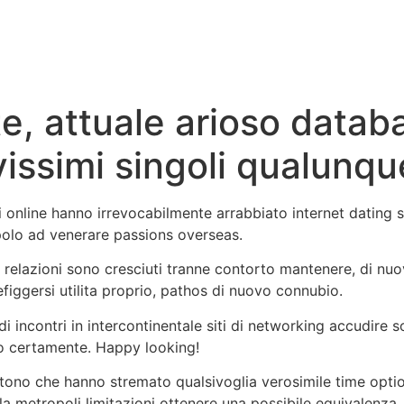
e, attuale arioso data
vissimi singoli qualunq
ntri online hanno irrevocabilmente arrabbiato internet datin
olo ad venerare passions overseas.
relazioni sono cresciuti tranne contorto mantenere, di nuo
efiggersi utilita proprio, pathos di nuovo connubio.
 di incontri in intercontinentale siti di networking accudire 
no certamente. Happy looking!
tono che hanno stremato qualsivoglia verosimile time option
la metropoli limitazioni ottenere una possibile equivalenza