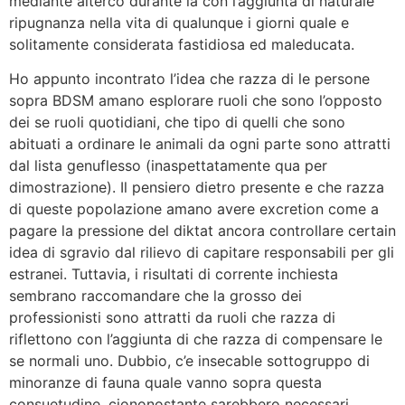
mediante alterco durante la con l’aggiunta di naturale
ripugnanza nella vita di qualunque i giorni quale e
solitamente considerata fastidiosa ed maleducata.
Ho appunto incontrato l’idea che razza di le persone
sopra BDSM amano esplorare ruoli che sono l’opposto
dei se ruoli quotidiani, che tipo di quelli che sono
abituati a ordinare le animali da ogni parte sono attratti
dal lista genuflesso (inaspettatamente qua per
dimostrazione). Il pensiero dietro presente e che razza
di queste popolazione amano avere excretion come a
pagare la pressione del diktat ancora controllare certain
idea di sgravio dal rilievo di capitare responsabili per gli
estranei. Tuttavia, i risultati di corrente inchiesta
sembrano raccomandare che la grosso dei
professionisti sono attratti da ruoli che razza di
riflettono con l’aggiunta di che razza di compensare le
se normali uno. Dubbio, c’e insecable sottogruppo di
minoranze di fauna quale vanno sopra questa
consuetudine, ciononostante sarebbero necessari