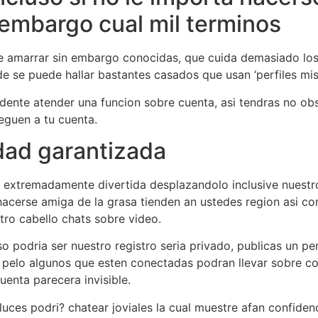
n embargo cual mil terminos
e amarrar sin embargo conocidas, que cuida demasiado los 
 se puede hallar bastantes casados que usan ‘perfiles mist
endente atender una funcion sobre cuenta, asi tendras no o
eguen a tu cuenta.
dad garantizada
 extremadamente divertida desplazandolo inclusive nuestro
hacerse amiga de la grasa tienden an ustedes region asi­ c
tro cabello chats sobre video.
odri­a ser nuestro registro seri­a privado, publicas un perf
pelo algunos que esten conectadas podran llevar sobre co
enta parecera invisible.
luces podri? chatear joviales la cual muestre afan confide