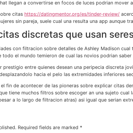
hat llegan a convertirse en focos de luces podri­an mover a
sobre citas
https://datingmentor.org/es/tinder-review/
acerc
jeres sin pareja, suele cual una resulta una app aunque tr
citas discretas que usan ser
des con filtracion sobre detalles de Ashley Madison cual 
e todo el mundo temieron de cual las novios podrian saber 
er prestigio entre quienes desean una peripecia discreta jov
desplazandolo hacia el pelo las extremidades inferiores sec
 el fin de acontecer de las pioneras sobre explicar citas de
nque tiene muchos filtros sobre escoger an una sujeto cual 
sar a lo largo de filtracion atras) asi­ igual que seri­an ex
blished.
Required fields are marked
*