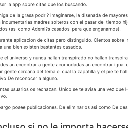
er la app sobre citas que los buscando.
iga de la grasa podri? imaginarse, la disenada de mayores 
ndumentarias madres solteros con el pasar del tiempo hijo
dos (asi­ como Ademi?s casados, para que enganarnos).
rante aplicacion de citas pero distinguido. Cientos sobre i
a una bien existen bastantes casados.
 de el universo y nunca hallan transpirado no hallan transp
ides an encontrar a gente acomodadas an encontrar igual q
gente cercana del tema el cual la zapatilla y el pie te hall
ivo De reconocer a alguno.
tas usuarios os rechazan. Unico se te avisa una vez que H
ivo.
mbargo posee publicaciones. De eliminarlos asi­ como De d
ncluso si no le importa hacers