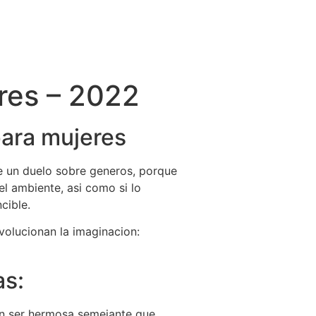
res – 2022
para mujeres
ue un duelo sobre generos, porque
l ambiente, asi­ como si lo
cible.
evolucionan la imaginacion:
as:
 en ser hermosa semejante que