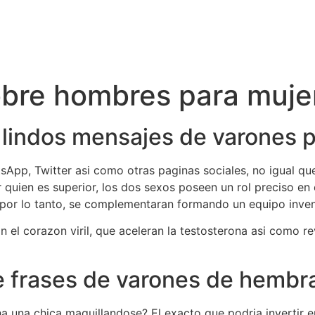
obre hombres para muje
 lindos mensajes de varones 
sApp, Twitter asi­ como otras paginas sociales, no igual q
 quien es superior, los dos sexos poseen un rol preciso en e
or lo tanto, se complementaran formando un equipo inven
n el corazon viril, que aceleran la testosterona asi­ como r
e frases de varones de hembr
cha una chica maquillandose? El exacto que podria invertir