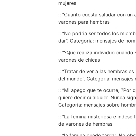
mujeres
:: “Cuanto cuesta saludar con un 
varones para hembras
:: “No podri­a ser todos los miem
dar”. Categoria: mensajes de hom
:: “?Que realiza individuo cuand
varones de chicas
:: “Tratar de ver a las hembras e
del mundo”. Categoria: mensajes 
:: “Mi apego que te ocurre, ?Por 
quiere decir cualquier. Nunca sign
Categoria: mensajes sobre hombr
:: “La femina misteriosa e indesci
de varones de hembras
:: “la femina puede tardar, No ob