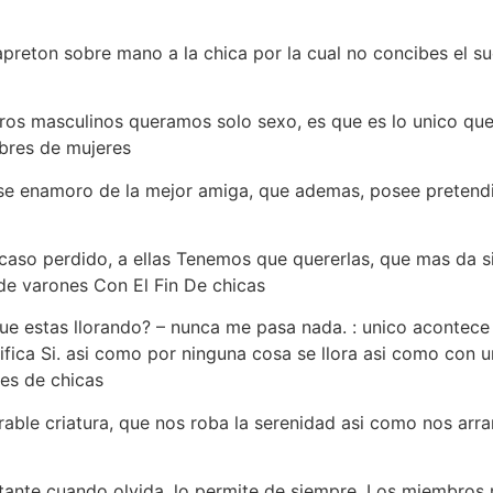
apreton sobre mano a la chica por la cual no concibes el s
bros masculinos queramos solo sexo, es que es lo unico que
bres de mujeres
o se enamoro de la mejor amiga, que ademas, posee pretend
s caso perdido, a ellas Tenemos que quererlas, que mas da si
de varones Con El Fin De chicas
que estas llorando? – nunca me pasa nada. : unico acontece 
ifica Si. asi­ como por ninguna cosa se llora asi­ como con 
es de chicas
frable criatura, que nos roba la serenidad asi­ como nos arr
stante cuando olvida, lo permite de siempre. Los miembros 