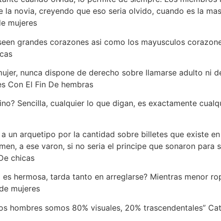
 la novia, creyendo que eso seri­a olvido, cuando es la mas
de mujeres
een grandes corazones asi­ como los mayusculos corazones
icas
ujer, nunca dispone de derecho sobre llamarse adulto ni de 
es Con El Fin De hembras
no? Sencilla, cualquier lo que digan, es exactamente cualqu
a un arquetipo por la cantidad sobre billetes que existe en 
en, a ese varon, si no seri­a el principe que sonaron para 
De chicas
 es hermosa, tarda tanto en arreglarse? Mientras menor rop
de mujeres
 los hombres somos 80% visuales, 20% trascendentales” Ca