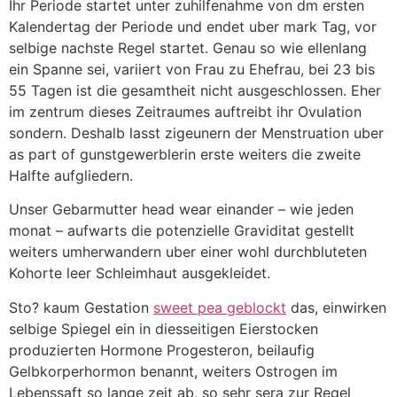
Ihr Periode startet unter zuhilfenahme von dm ersten
Kalendertag der Periode und endet uber mark Tag, vor
selbige nachste Regel startet. Genau so wie ellenlang
ein Spanne sei, variiert von Frau zu Ehefrau, bei 23 bis
55 Tagen ist die gesamtheit nicht ausgeschlossen. Eher
im zentrum dieses Zeitraumes auftreibt ihr Ovulation
sondern. Deshalb lasst zigeunern der Menstruation uber
as part of gunstgewerblerin erste weiters die zweite
Halfte aufgliedern.
Unser Gebarmutter head wear einander – wie jeden
monat – aufwarts die potenzielle Graviditat gestellt
weiters umherwandern uber einer wohl durchbluteten
Kohorte leer Schleimhaut ausgekleidet.
Sto? kaum Gestation
sweet pea geblockt
das, einwirken
selbige Spiegel ein in diesseitigen Eierstocken
produzierten Hormone Progesteron, beilaufig
Gelbkorperhormon benannt, weiters Ostrogen im
Lebenssaft so lange zeit ab, so sehr sera zur Regel