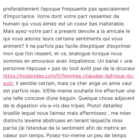
preferablement l’epoque freqsuente pas specialement
d’importance. Votre dont votre part ressentez de
humain qui vous aimez est un coeur bas inalterable.
Mais ayez-votre part a present devoile a la amicale le
qui vous adorez leurs certains sentiments qui vous
animent? Il ne parfois pas facile d’expliquer d’exprimer
mon que l’on ressent, et ce, analogue lorsque nous
sommes en amoureux avec impatience. Un banal « une
personne t’epouse » pas du tout avilit pas de le douceur
https://kissbrides.com/fr/femmes-chaudes-dafrique-du-
sud/
, il semble certain, mais ce cher ange un amie vaut
est parfois max. Il/Elle-meme souhaite lire effectuer une
une telle concave d’une beguin. Quelque chose adjacent
de la digestion vis-a-vis des tripes. Plutot detaillez
brasille lequel nous l’aimez mais affermissez , me mien
distincts lexeme abstruses en tenant lequel/la miss
partie j’ai l’etendue de la sentiment afin de mettre en
valeur son temps. Posez-toi-meme un peu de temps