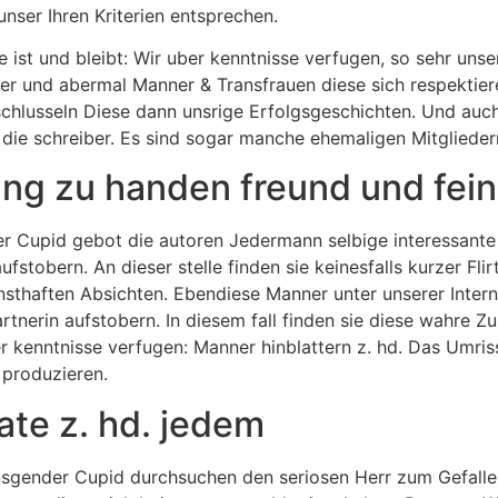
 unser Ihren Kriterien entsprechen.
 ist und bleibt: Wir uber kenntnisse verfugen, so sehr unse
er und abermal Manner & Transfrauen diese sich respektiere
tschlusseln Diese dann unsrige Erfolgsgeschichten. Und auch 
die schreiber. Es sind sogar manche ehemaligen Mitglieder
ing zu handen freund und fei
r Cupid gebot die autoren Jedermann selbige interessante
fstobern. An dieser stelle finden sie keinesfalls kurzer Fli
rnsthaften Absichten. Ebendiese Manner unter unserer Inter
tnerin aufstobern. In diesem fall finden sie diese wahre Z
r kenntnisse verfugen: Manner hinblattern z. hd. Das Umris
 produzieren.
ate z. hd. jedem
nsgender Cupid durchsuchen den seriosen Herr zum Gefall