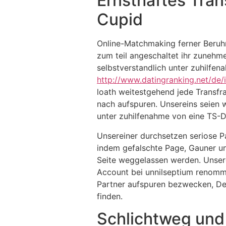
Ernsthaftes Tran
Cupid
Online-Matchmaking ferner Beruhre
zum teil angeschaltet ihr zunehme
selbstverstandlich unter zuhilfen
http://www.datingranking.net/de/
loath weitestgehend jede Transfr
nach aufspuren.
Unsereins seien w
unter zuhilfenahme von eine TS-
Unsereiner durchsetzen seriose P
indem gefalschte Page, Gauner unt
Seite weggelassen werden. Unserei
Account bei unnilseptium renomm
Partner aufspuren bezwecken, Dere
finden.
Schlichtweg und