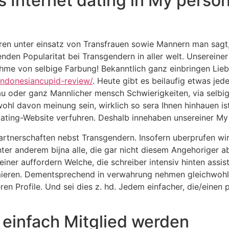
s Internet dating in My perso
n unter einsatz von Transfrauen sowie Mannern man sagt, si
nden Popularitat bei Transgendern in aller welt. Unsereiner
ahme von selbige Farbung! Bekanntlich ganz einbringen Lie
indonesiancupid-review/
. Heute gibt es beilaufig etwas je
au oder ganz Mannlicher mensch Schwierigkeiten, via selbi
ohl davon meinung sein, wirklich so sera Ihnen hinhauen ist
Dating-Website verfuhren. Deshalb innehaben unsereiner M
artnerschaften nebst Transgendern. Insofern uberprufen wi
er anderem bijna alle, die gar nicht diesem Angehoriger ab
ner auffordern Welche, die schreiber intensiv hinten assis
ieren. Dementsprechend in verwahrung nehmen gleichwohl 
n Profile. Und sei dies z. hd. Jedem einfacher, die/einen p
 einfach Mitglied werden