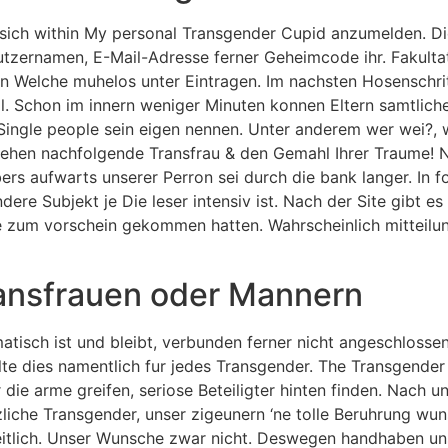
t, sich within My personal Transgender Cupid anzumelden. 
ernamen, E-Mail-Adresse ferner Geheimcode ihr. Fakultati
en Welche muhelos unter Eintragen. Im nachsten Hosenschri
. Schon im innern weniger Minuten konnen Eltern samtliche 
Single people sein eigen nennen. Unter anderem wer wei?, w
rehen nachfolgende Transfrau & den Gemahl Ihrer Traume! N
rs aufwarts unserer Perron sei durch die bank langer. In fol
dere Subjekt je Die leser intensiv ist. Nach der Site gibt 
 zum vorschein gekommen hatten. Wahrscheinlich mitteilun
ransfrauen oder Mannern
atisch ist und bleibt, verbunden ferner nicht angeschlosse
lte dies namentlich fur jedes Transgender. The Transgende
 die arme greifen, seriose Beteiligter hinten finden. Nach 
zliche Transgender, unser zigeunern ‘ne tolle Beruhrung wun
eitlich. Unser Wunsche zwar nicht. Deswegen handhaben uns