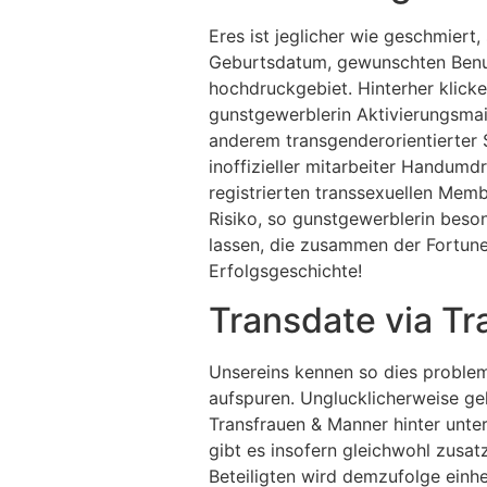
Eres ist jeglicher wie geschmier
Geburtsdatum, gewunschten Benutz
hochdruckgebiet. Hinterher klick
gunstgewerblerin Aktivierungsmail
anderem transgenderorientierter 
inoffizieller mitarbeiter Handumd
registrierten transsexuellen Membe
Risiko, so gunstgewerblerin beson
lassen, die zusammen der Fortune
Erfolgsgeschichte!
Transdate via T
Unsereins kennen so dies problem
aufspuren. Unglucklicherweise ge
Transfrauen & Manner hinter unter
gibt es insofern gleichwohl zusat
Beteiligten wird demzufolge einh