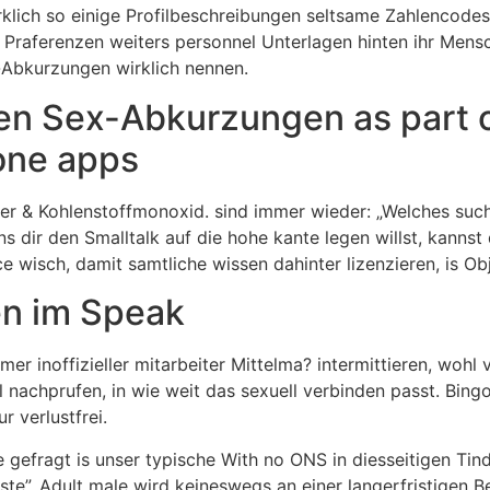
rklich so einige Profilbeschreibungen seltsame Zahlencode
raferenzen weiters personnel Unterlagen hinten ihr Mensch 
-Abkurzungen wirklich nennen.
en Sex-Abkurzungen as part o
one apps
er & Kohlenstoffmonoxid. sind immer wieder: „Welches suchs
 dir den Smalltalk auf die hohe kante legen willst, kannst
 wisch, damit samtliche wissen dahinter lizenzieren, is Obje
n im Speak
mer inoffizieller mitarbeiter Mittelma?
intermittieren, wohl
al nachprufen, in wie weit das sexuell verbinden passt. Bin
r verlustfrei.
 gefragt is unser typische With no ONS in diesseitigen Tinde
ste”. Adult male wird keineswegs an einer langerfristigen B