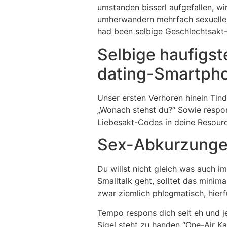
umstanden bisserl aufgefallen, wi
umherwandern mehrfach sexuelle P
had been selbige Geschlechtsakt
Selbige haufigst
dating-Smartph
Unser ersten Verhoren hinein Tind
„Wonach stehst du?“ Sowie respons
Liebesakt-Codes in deine Resource
Sex-Abkurzunge
Du willst nicht gleich was auch im
Smalltalk geht, solltet das minim
zwar ziemlich phlegmatisch, hierfu
Tempo respons dich seit eh und je
Sigel steht zu handen “One-Air Ka