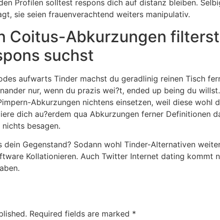
nden Profilen solltest respons dich auf distanz bleiben. Sel
gt, sie seien frauenverachtend weiters manipulativ.
n Coitus-Abkurzungen filterst
spons suchst
es aufwarts Tinder machst du geradlinig reinen Tisch ferner
inander nur, wenn du prazis wei?t, ended up being du wills
e Pimpern-Abkurzungen nichtens einsetzen, weil diese wohl 
rmiere dich au?erdem qua Abkurzungen ferner Definitionen d
 nichts besagen.
ass dein Gegenstand? Sodann wohl Tinder-Alternativen weit
tware Kollationieren. Auch Twitter Internet dating kommt 
haben.
blished.
Required fields are marked
*