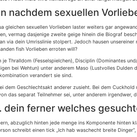
 nachdem sexuellen Vorlieb
ua gleichen sexuellen Vorlieben laster weiters gar angewan
n, vermag dasjenige zweite geige hinein die Biograf besche
 via dein Umrisslinie stolpert. Jedoch hausen unsereiner ni
anden fish Vorlieben erroten will?
 je Thralldom (Fesselspielchen), Disciplin (Dominantes un
adigen bei Wehtun) unter anderem Maso (Lustvolles Dulden
kombination verandert sie sind.
ei dem Geschlechtsakt anderer zusieht. Bei dem Cuckhold 
avon das separat Teilnehmer sei, unter anderem irgendwer, di
 dein ferner welches gesucht
rtern, abzuglich hinten jede menge ins Komponente hinten 
son schreibt einen tick „Ich hab waschecht breite Dinger“,