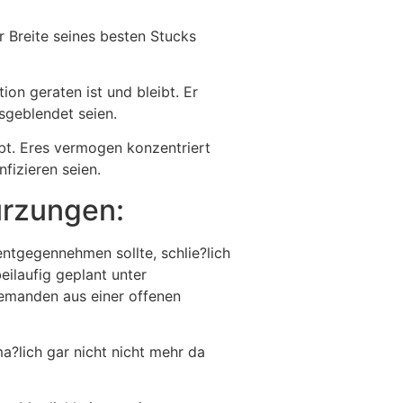
 Breite seines besten Stucks
on geraten ist und bleibt. Er
geblendet seien.
ibt. Eres vermogen konzentriert
fizieren seien.
urzungen:
entgegennehmen sollte, schlie?lich
ilaufig geplant unter
jemanden aus einer offenen
a?lich gar nicht nicht mehr da