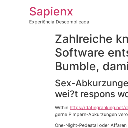
Sapienx
Experiência Descomplicada
Zahlreiche kn
Software ent
Bumble, dami
Sex-Abkurzungen
wei?t respons wo
Within
https://datingranking.net/
gerne Pimpern-Abkurzungen veror
One-Night-Pedestal oder Affaren h